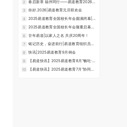
春启新章 福伴同行——易道教育2026新
2
春例会温情举行
你好.2026|易道教育元旦联欢会
3
2025易道教育全国校长年会圆满闭幕|廿
4
念不忘，共赴新程
2025易道教育全国校长年会隆重启幕｜
5
效兰亭雅韵，续廿载弦歌
廿年易道|以家人之名 共庆20周年！
6
铭记历史，奋进前行|易道教育组织员工
7
共观“九三阅兵”
快讯|2025易道教育9月例会
8
【易道快讯】2025易道教育8月“畅吐·共
9
进”主题例会
【易道快讯】2025易道教育7月“协同奋
10
进”主题例会