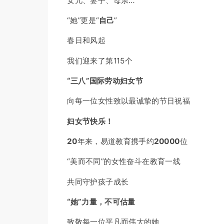
女儿、妻子、母亲…
“她”更是“
自己
”
春日和风起
我们迎来了第115个
“三八”国际劳动妇女节
向每一位女性致以最诚挚的节日祝福
妇女节快乐！
20
年来，易道教育携手约
20000
位
“美而不同”的女性奋斗在教育一线
共同守护孩子成长
“她”力量，不可估量
致敬每一位平凡而伟大的她