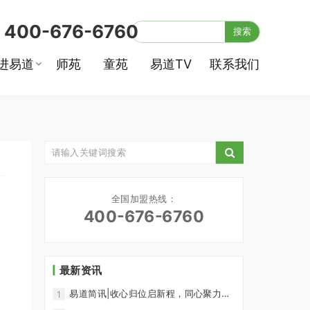
400-676-6760
:
搜索
进易道
师苑
童苑
易道TV
联系我们
全国加盟热线：
400-676-6760
最新资讯
易道简讯|收心归位启新程，同心聚力再
1
出发