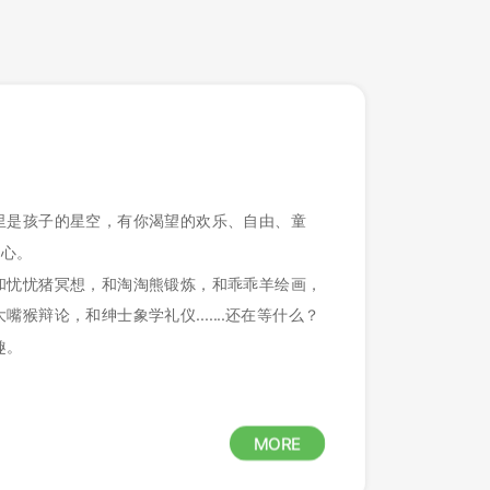
里是孩子的星空，有你渴望的欢乐、自由、童
童心。
和忧忧猪冥想，和淘淘熊锻炼，和乖乖羊绘画，
猴辩论，和绅士象学礼仪.......还在等什么？
趣。
MORE