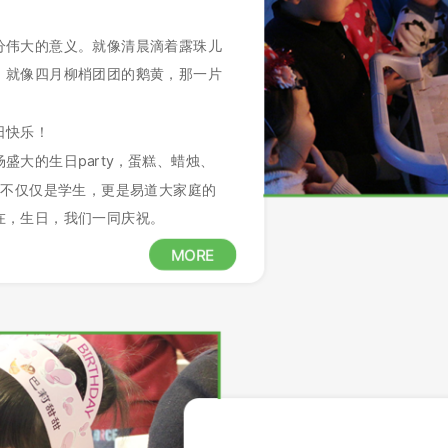
分伟大的意义。就像清晨滴着露珠儿
。就像四月柳梢团团的鹅黄，那一片
日快乐！
大的生日party，蛋糕、蜡烛、
义不仅仅是学生，更是易道大家庭的
在，生日，我们一同庆祝。
MORE