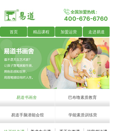
全国加盟热线 :
400-676-6760
首页
精品课程
加盟运营
走进易道
易道书画舍
巴布噜素质教育
易道手脑潜能会馆
学能素质训练营