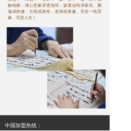
触电般，满心意象穿透指间，渗透这纯净素宣。飘
逸或刚健，古拙或新奇，老辣或稚趣，尽在一纸景
象，写意人生！
中国加盟热线：