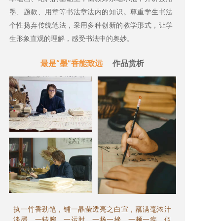
墨、题款、用章等书法章法内的知识。尊重学生书法
个性扬弃传统笔法，采用多种创新的教学形式，让学
生形象直观的理解，感受书法中的奥妙。
最是“墨”香能致远
作品赏析
执一竹香劲笔，铺一晶莹透亮之白宣，蘸满毫浓汁
淡墨，一转腕，一运肘，一扬一挫，一顿一疾，似