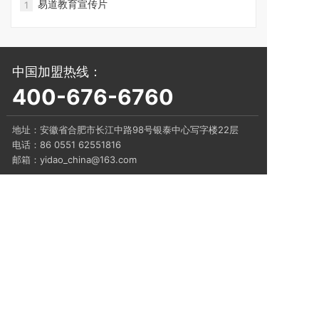
易道教育宣传片
1
中国加盟热线：
400-676-6760
地址：
安徽省合肥市长江中路98号银泰中心写字楼22层
电话：86 0551 62551816
邮箱：yidao_china@163.com
小程序+
开启5G学习时代
版权所有 © 2021易道教育
皖ICP备12005397号-2