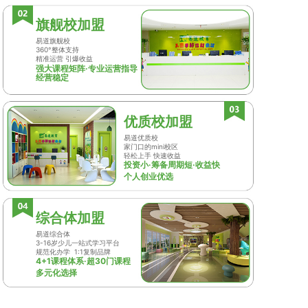
旗舰校加盟
易道旗舰校
360°整体支持
精准运营 引爆收益
强大课程矩阵·专业运营指导
经营稳定
优质校加盟
易道优质校
家门口的mini校区
轻松上手 快速收益
投资小·筹备周期短·收益快
个人创业优选
综合体加盟
易道综合体
3-16岁少儿一站式学习平台
规范化办学 1:1复制品牌
4+1课程体系·超30门课程
多元化选择